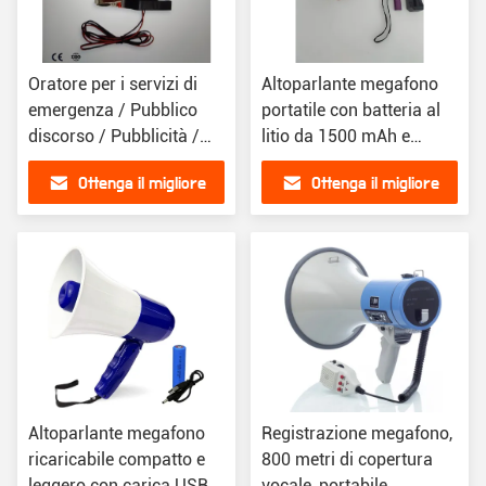
Oratore per i servizi di
Altoparlante megafono
emergenza / Pubblico
portatile con batteria al
discorso / Pubblicità /
litio da 1500 mAh e
Controllo del traffico
connettività wireless
Ottenga il migliore
Ottenga il migliore
prezzo
prezzo
Altoparlante megafono
Registrazione megafono,
ricaricabile compatto e
800 metri di copertura
leggero con carica USB
vocale, portabile,