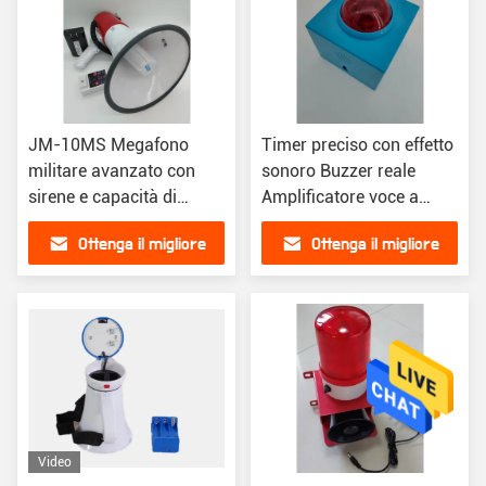
JM-10MS Megafono
Timer preciso con effetto
militare avanzato con
sonoro Buzzer reale
sirene e capacità di
Amplificatore voce a
registrazione
colori per il gioco e la
Ottenga il migliore
Ottenga il migliore
competizione di gioco
prezzo
prezzo
Video