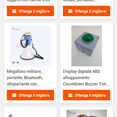
campanello wireless
Ottenga il migliore
Ottenga il migliore
prezzo
prezzo
Megafono militare,
Display digitale ABS
portatile, Bluetooth,
alloggiamento
altoparlante con
Countdown Buzzer Timer
microfono senza fili
effetto suono Buzzer
Ottenga il migliore
Ottenga il migliore
prezzo
prezzo