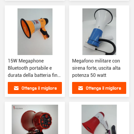
acustica AC220V O
prezzo
prezzo
DC12/24V
15W Megaphone
Megafono militare con
Bluetooth portabile e
sirena forte, uscita alta
durata della batteria fino
potenza 50 watt
a 8 ore 300 metri di
Ottenga il migliore
Ottenga il migliore
autonomia
prezzo
prezzo