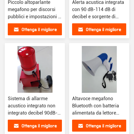
Piccolo altoparlante
Alerta acustica integrata
megafono per discorsi
con 90 dB-114 dB di
pubblici e impostazioni in
decibel e sorgente di
classe
alimentazione AC220V o
Ottenga il migliore
Ottenga il migliore
DC12/24V
prezzo
prezzo
Sistema di allarme
Altavoce megafono
acustico integrato non
Bluetooth con batteria
integrato decibel 90dB-
alimentata da lettore
114dB Metodo di
MP3 USB
Ottenga il migliore
Ottenga il migliore
avvertimento Luce