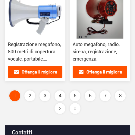
Registrazione megafono,
Auto megafono, radio,
800 metri di copertura
sirena, registrazione,
vocale, portabile,
emergenza,
campanello wireless
Ottenga il migliore
Ottenga il migliore
prezzo
prezzo
1
2
3
4
5
6
7
8
Contatti