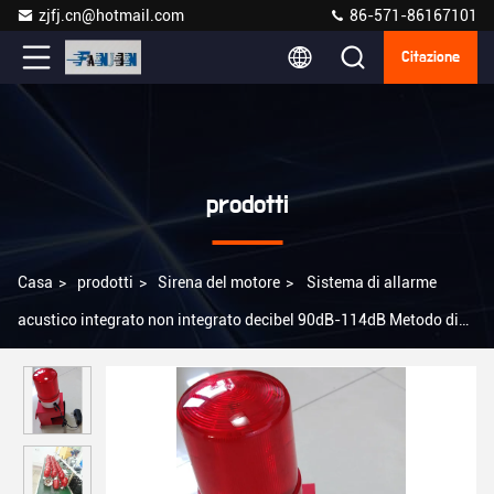
zjfj.cn@hotmail.com
86-571-86167101
Citazione
prodotti
Casa
>
prodotti
>
Sirena del motore
>
Sistema di allarme
acustico integrato non integrato decibel 90dB-114dB Metodo di
avvertimento Luce acustica AC220V O DC12/24V