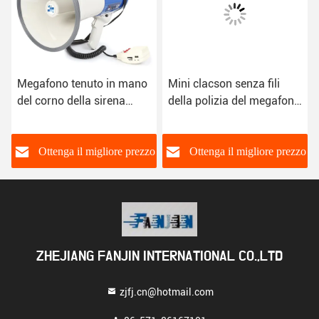
Megafono tenuto in mano
Mini clacson senza fili
del corno della sirena
della polizia del megafono
della polizia del volume
25W di acclamazione per
regolabile 7.4V a 12V
la conformità legale
dell'automobile
o
Ottenga il migliore prezzo
Ottenga il migliore prezzo
ZHEJIANG FANJIN INTERNATIONAL CO.,LTD
zjfj.cn@hotmail.com