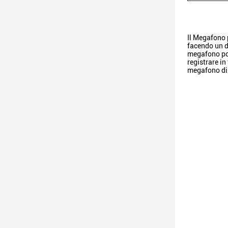
Il Megafono p
facendo un d
megafono port
registrare i
megafono di a