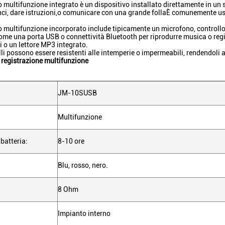
multifunzione integrato è un dispositivo installato direttamente in un s
nci, dare istruzioni,o comunicare con una grande follaÈ comunemente usat
multifunzione incorporato include tipicamente un microfono, controllo 
ome una porta USB o connettività Bluetooth per riprodurre musica o reg
 o un lettore MP3 integrato.
i possono essere resistenti alle intemperie o impermeabili, rendendoli ad
registrazione multifunzione
JM-10SUSB
Multifunzione
 batteria:
8-10 ore
Blu, rosso, nero.
8 Ohm
Impianto interno