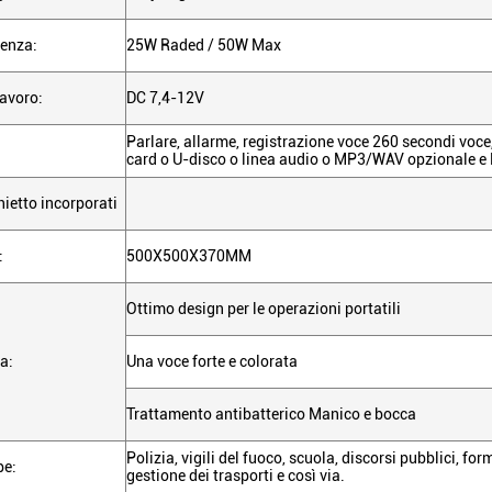
tenza:
25W Raded / 50W Max
lavoro:
DC 7,4-12V
Parlare, allarme, registrazione voce 260 secondi voc
card o U-disco o linea audio o MP3/WAV opzionale e
hietto incorporati
:
500X500X370MM
Ottimo design per le operazioni portatili
a:
Una voce forte e colorata
Trattamento antibatterico Manico e bocca
Polizia, vigili del fuoco, scuola, discorsi pubblici, fo
pe:
gestione dei trasporti e così via.