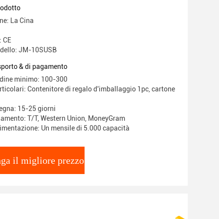
rodotto
ne: La Cina
: CE
dello: JM-10SUSB
asporto & di pagamento
rdine minimo: 100-300
ticolari: Contenitore di regalo d'imballaggio 1pc, cartone
egna: 15-25 giorni
gamento: T/T, Western Union, MoneyGram
limentazione: Un mensile di 5.000 capacità
ga il migliore prezzo