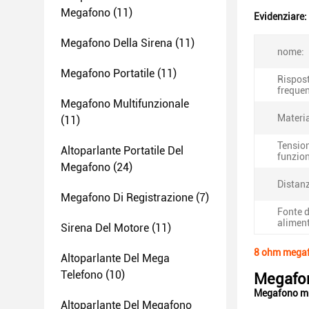
Megafono
(11)
Evidenziare:
Megafono Della Sirena
(11)
nome:
Megafono Portatile
(11)
Rispost
freque
Megafono Multifunzionale
Materia
(11)
Tension
Altoparlante Portatile Del
funzio
Megafono
(24)
Distan
Megafono Di Registrazione
(7)
Fonte d
alimen
Sirena Del Motore
(11)
8 ohm megafo
Altoparlante Del Mega
Telefono
(10)
Megafon
Megafono mul
Altoparlante Del Megafono