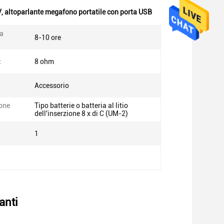
V
,
altoparlante megafono portatile con porta USB
la
8-10 ore
:
8 ohm
Accessorio
one
Tipo batterie o batteria al litio
dell'inserzione 8 x di C (UM-2)
1
anti