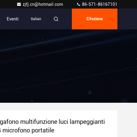
zjfj.cn@hotmail.com
86-571-86167101
Eventi
Italian
Citazione
afono multifunzione luci lampeggianti
 microfono portatile