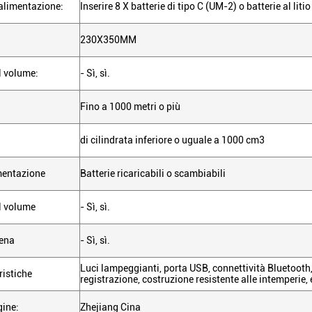
 alimentazione:
Inserire 8 X batterie di tipo C (UM-2) o batterie al litio
230X350MM
l volume:
- Sì, sì.
Fino a 1000 metri o più
di cilindrata inferiore o uguale a 1000 cm3
mentazione
Batterie ricaricabili o scambiabili
l volume
- Sì, sì.
rena
- Sì, sì.
Luci lampeggianti, porta USB, connettività Bluetooth,
ristiche
registrazione, costruzione resistente alle intemperie, 
gine:
Zhejiang Cina