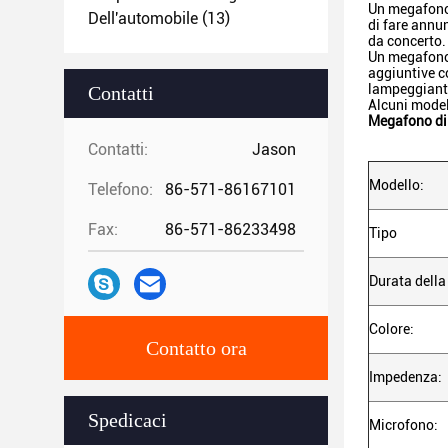
Un megafono 
Dell'automobile
(13)
di fare annu
da concerto.
Un megafono 
aggiuntive c
lampeggianti
Contatti
Alcuni modell
Megafono di 
Contatti:
Jason
Modello:
Telefono:
86-571-86167101
Fax:
86-571-86233498
Tipo
Durata della
Colore:
Contatto ora
Impedenza:
Spedicaci
Microfono: