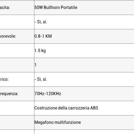
scita:
50W Bullhorn Portatile
- Sì, sì.
vorevole:
0.8-1 KM
1.5 kg
1
rico:
- Sì, sì.
frequenza:
70Hz-120KHz
Costruzione della carrozzeria ABS
Megafono multifunzione