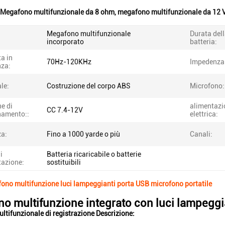
Megafono multifunzionale da 8 ohm
,
megafono multifunzionale da 12 
Megafono multifunzionale
Durata del
incorporato
batteria:
a in
70Hz-120KHz
Impedenza
nza:
le:
Costruzione del corpo ABS
Microfono:
e di
alimentazi
CC 7.4-12V
namento::
elettrica:
za:
Fino a 1000 yarde o più
Canali:
i
Batteria ricaricabile o batterie
tazione:
sostituibili
no multifunzione luci lampeggianti porta USB microfono portatile
o multifunzione integrato con luci lampeggi
tifunzionale di registrazione Descrizione: