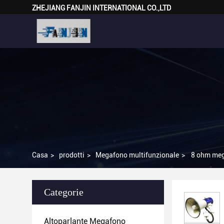
ZHEJIANG FANJIN INTERNATIONAL CO.,LTD
Casa
>
prodotti
>
Megafono multifunzionale
>
8 ohm meg
Categorie
Altoparlante Megafono