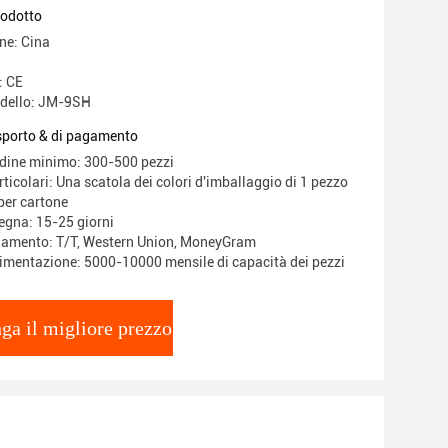
rodotto
ne: Cina
: CE
dello: JM-9SH
asporto & di pagamento
rdine minimo: 300-500 pezzi
ticolari: Una scatola dei colori d'imballaggio di 1 pezzo
per cartone
egna: 15-25 giorni
gamento: T/T, Western Union, MoneyGram
limentazione: 5000-10000 mensile di capacità dei pezzi
ga il migliore prezzo