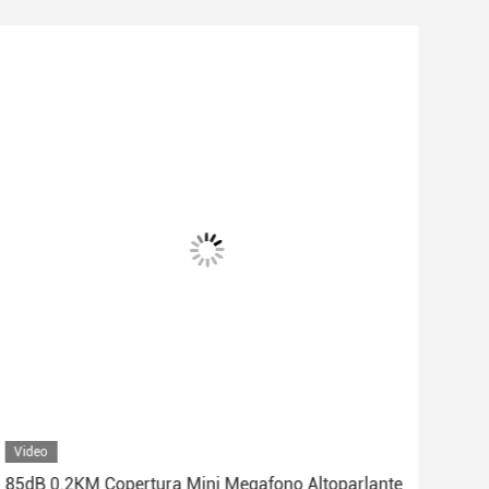
Video
Vid
85dB 0.2KM Copertura Mini Megafono Altoparlante
Min