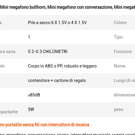
Mini megafono bullhorn
,
Mini megafono con conversazione
,
Mini megafo
a:
Pile a secco 6 X 1.5V o 4 X 1.5V
Colore:
1
Tipo:
ura sana:
0.2-0.3 CHILOMETRI
Funzione:
le:
Corpo in ABS o PP, robusto e leggero
Nome:
contenitore + cartone di regalo
Luogo di or
≥85dB
dimensione
5W
peso:
toparlante:
o portatile senza fili con interruttore di musica