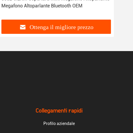
Megafono Altoparlante Bluetooth OEM
wire
Ottenga il migliore prezzo
Collegamenti rapidi
Profilo aziendale