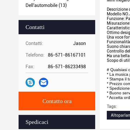
Mini megafon
Dell'automobile
(13)
Descrizione 
Modello NO
Funzione: Pa
Misurazion
Contatti
Caratteristic
Ottimo desig
Una voce for
Funzionalità
Contatti:
Jason
Suono chiaro
Controllo de
Telefono:
86-571-86167101
Ha una bella
Scopo di util
Fax:
86-571-86233498
# Qualsiasi c
* La musica 
* Stampa il 
* Prezzo com
* Spedizione
* Buono serv
* Accetta or
Contatto ora
Tags:
Altoparla
Spedicaci