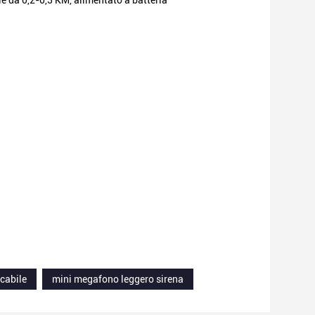
e da 0,2-0,3 KM, alimentato a batteria
cabile
mini megafono leggero sirena