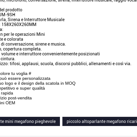
o, microfono, conversazione, sirena, interruttore musicale, raggio vocal
del prodotto
.JM-9SH
rla, Sirena e Interruttore Musicale
e: 158X260X260MM
a:
n per le operazioni Mini
te e colorata
 di conversazione, sirene e musica.
, copertura completa.
l volume e interruttore convenientemente posizionati
 cintura.
izzo: tifosi, applausi, scuola, discorsi pubblici, allenamenti e così via.
olore tu voglia #
può essere personalizzata
tuo logo e il design della scatola in MOQ
petitivo e super qualità
 rapida
izio post-vendita
dini OEM
nte mini megafono pieghevole
piccolo altoparlante megafono ricari