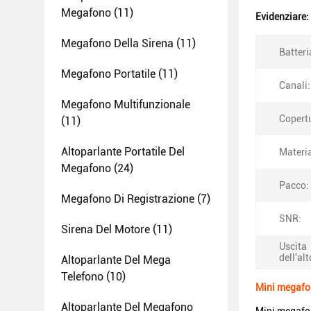
Megafono
(11)
Evidenziare:
Megafono Della Sirena
(11)
Batteri
Megafono Portatile
(11)
Canali:
Megafono Multifunzionale
Copert
(11)
Altoparlante Portatile Del
Materia
Megafono
(24)
Pacco:
Megafono Di Registrazione
(7)
SNR:
Sirena Del Motore
(11)
Uscita
dell'al
Altoparlante Del Mega
Telefono
(10)
Mini megafon
Altoparlante Del Megafono